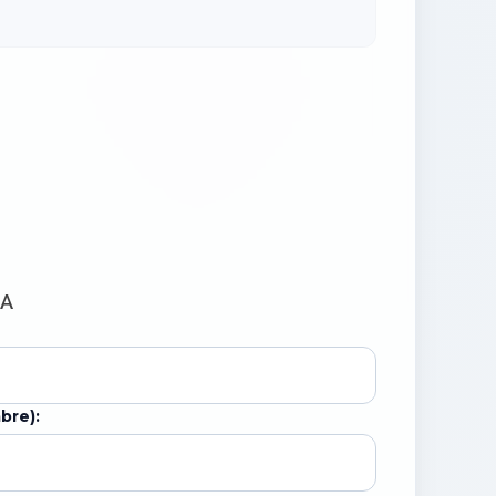
GA
bre):