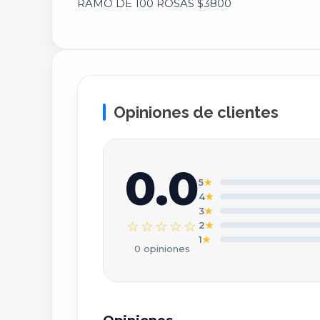
RAMO DE 100 ROSAS $3800
E
C
Opiniones de clientes
T
0.0
5
★
4
★
3
★
☆☆☆☆☆
2
★
T
1
★
0 opiniones
T