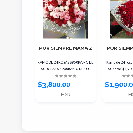
POR SIEMPRE MAMA 2
POR SIEMP
RAMO DE 24 ROSAS $950RAMO DE
Ramo de 24 ros
50 ROSAS $ 1900RAMO DE 100
50 rosas $1,9
ROSAS $3800
rosas 
$3,800.00
$1,900.
MXN
M