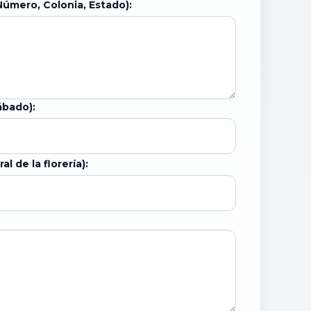
Número, Colonia, Estado):
ábado):
l de la florería):