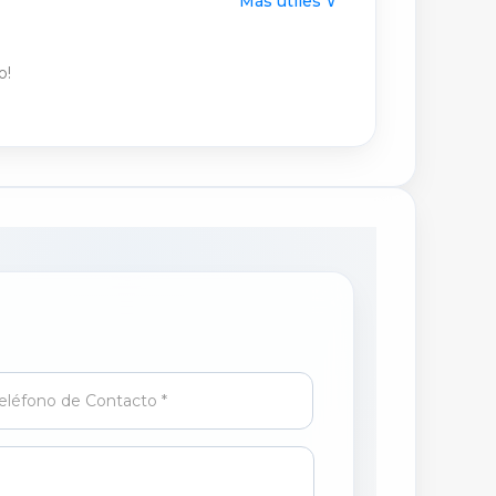
Más útiles ∨
o!