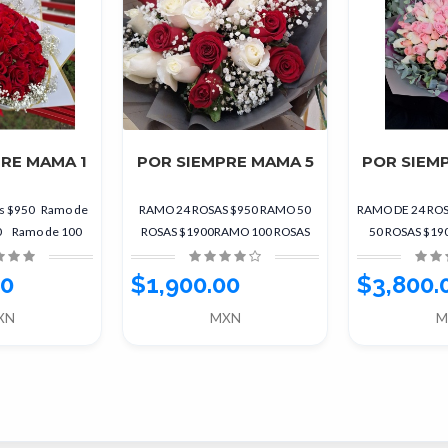
RE MAMA 1
POR SIEMPRE MAMA 5
POR SIEM
as $950 Ramo de
RAMO 24 ROSAS $950 RAMO 50
RAMO DE 24 RO
00 Ramo de 100
ROSAS $1900RAMO 100 ROSAS
50 ROSAS $19
$3,800
$3800
ROSAS
00
$1,900.00
$3,800.
XN
MXN
M